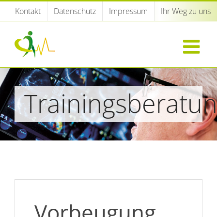
Zum
Kontakt
Datenschutz
Impressum
Ihr Weg zu uns
Inhalt
springen
Trainingsberatu
Vorbeugung,