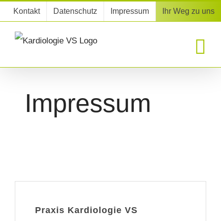
Zum
Kontakt
Datenschutz
Impressum
Ihr Weg zu uns
Inhalt
springen
Impressum
Praxis Kardiologie VS